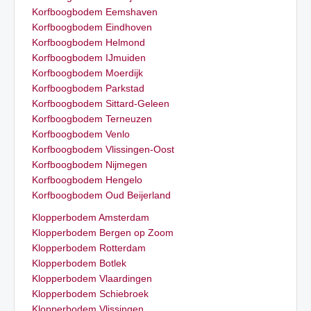
Korfboogbodem Eemshaven
Korfboogbodem Eindhoven
Korfboogbodem Helmond
Korfboogbodem IJmuiden
Korfboogbodem Moerdijk
Korfboogbodem Parkstad
Korfboogbodem Sittard-Geleen
Korfboogbodem Terneuzen
Korfboogbodem Venlo
Korfboogbodem Vlissingen-Oost
Korfboogbodem Nijmegen
Korfboogbodem Hengelo
Korfboogbodem Oud Beijerland
Klopperbodem Amsterdam
Klopperbodem Bergen op Zoom
Klopperbodem Rotterdam
Klopperbodem Botlek
Klopperbodem Vlaardingen
Klopperbodem Schiebroek
Klopperbodem Vlissingen