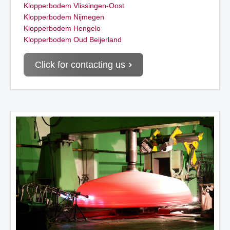
Klopperbodem Vlissingen-Oost
Klopperbodem Nijmegen
Klopperbodem Hengelo
Klopperbodem Oud Beijerland
Click for contacting us