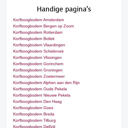
Handige pagina’s
Korfboogbodem Amsterdam
Korfboogbodem Bergen op Zoom
Korfboogbodem Rotterdam
Korfboogbodem Botlek
Korfboogbodem Vlaardingen
Korfboogbodem Schiebroek
Korfboogbodem Vlissingen
Korfboogbodem Gorinchem
Korfboogbodem Groningen
Korfboogbodem Zoetermeer
Korfboogbodem Alphen aan den Rijn
Korfboogbodem Oude Pekela
Korfboogbodem Nieuwe Pekela
Korfboogbodem Den Haag
Korfboogbodem Goes
Korfboogbodem Breda
Korfboogbodem Tilburg
Korfboogbodem Delfzijl